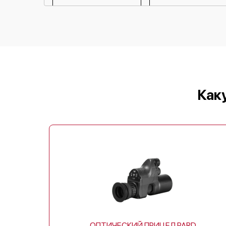
Ремонт контроллеров
Pard SA32-45
Pard SA32-35LRF
Восстановление питания
Ремонт оптики
Ремонт датчика синхроимпульсов
Pard SA32 19
Pard TD50 LRF
Калибровка и настройка
Как
Ремонт встроенного дальнометра
и других устройств
Перепрошивка и обновление
устройства
Pard 19
Pard 3219
ОПТИЧЕСКИЙ ПРИЦЕЛ PARD