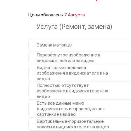
Поломка системы защиты от
замыкания
Цены обновлены
7 Августа
Услуга (Ремонт, замена)
Замена матрицы
Перевёрнутое изображение в
видоискателе или на видео
Видна только половина
изображения в видоискателе и на
видео
Полностью отсутствует
изображение в видоискателе и на
видео
Есть все данные меню
(видоискатель исправен), но нет
картинки на видео
Вертикальные-горизонтальные
полосы в видоискателе и на видео