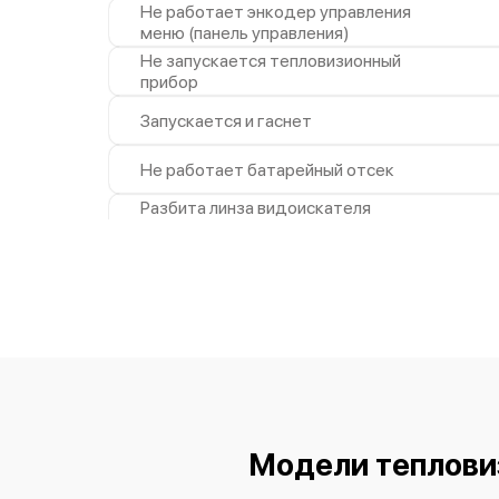
Не работает энкодер управления
меню (панель управления)
Не запускается тепловизионный
прибор
Запускается и гаснет
Не работает батарейный отсек
Разбита линза видоискателя
(окуляр)
Ремонт разъема питания
Замена процессора CPU
Ремонт Wi-Fi модуля
Ремонт и замена аккумулятора
Модели теплови
Восстановление цепи питания